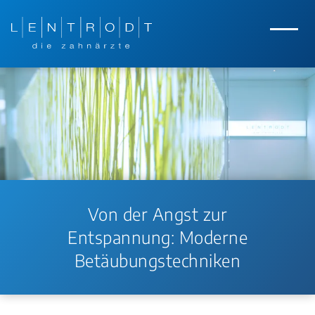
Zum Hauptinhalt springen
Zur Navigation springen
Menü
Von der Angst zur
Entspannung: Moderne
Betäubungstechniken