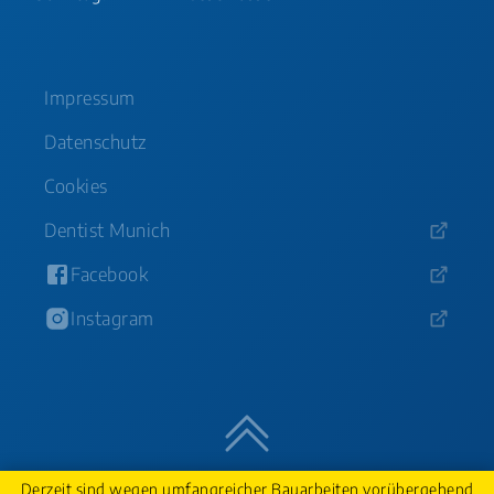
Impressum
Datenschutz
Cookies
Dentist Munich
Facebook
Instagram
Nach oben
Derzeit sind wegen umfangreicher Bauarbeiten vorübergehend