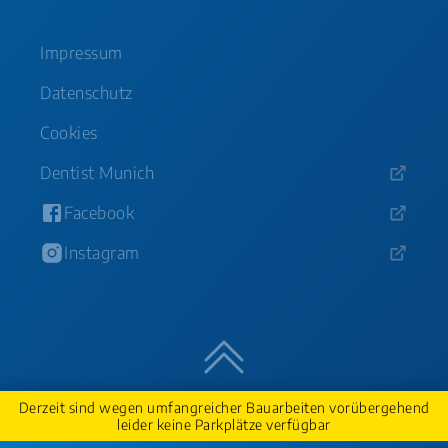
Impressum
Datenschutz
Cookies
Dentist Munich
Facebook
Instagram
Nach oben
Derzeit sind wegen umfangreicher Bauarbeiten vorübergehend
leider keine Parkplätze verfügbar