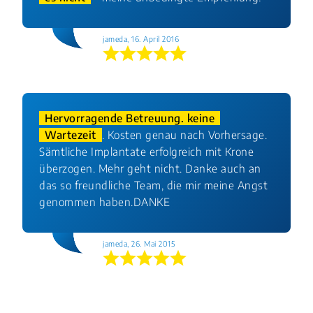
jameda, 16. April 2016
Hervorragende Betreuung. keine
Wartezeit
. Kosten genau nach Vorhersage.
Sämtliche Implantate erfolgreich mit Krone
überzogen. Mehr geht nicht. Danke auch an
das so freundliche Team, die mir meine Angst
genommen haben.DANKE
jameda, 26. Mai 2015