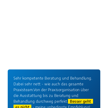
tooth-whitening systems. Saudi Dent J. 2023 Jan
26;35(2):165-171. doi: 10.1016/j.sdentj.2023.01.007.
Effectiveness and Adverse Effects of Over-the-
Counter Whitening Products on Dental Tissues. Front
Dent Med. 2021 Jul 22;2:687507. doi:
10.3389/fdmed.2021.687507.
Sehr kompetente Beratung und Behandlung.
Dabei sehr nett - wie auch das gesamte
Praxisteam.Von der Praxisorganisation über
die Ausstattung bis zu Beratung und
Behandlung durchweg perfekt.
Besser geht
es nicht
- meine unbedingte Empfehlung!