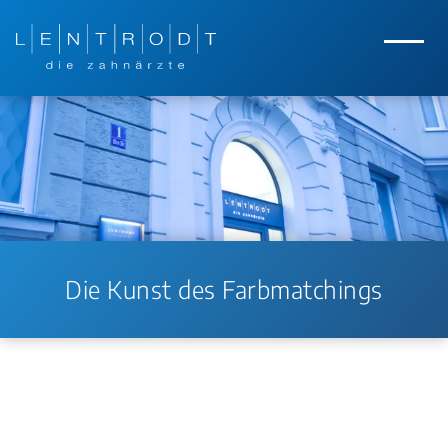
Zum Hauptinhalt springen
Zur Navigation springen
Menü
Die Kunst des Farbmatchings