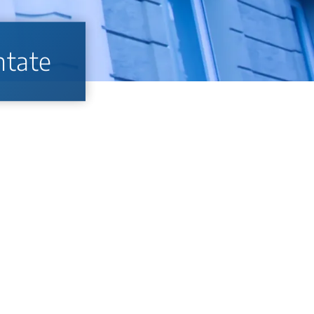
ntate
 betreffen kann.
egelmäßige