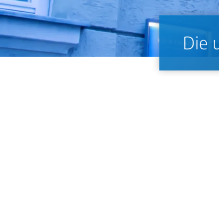
Die 
Periimplantitis ist eine entzündliche Erkr
Bakterieller Biofilm gilt als Hauptauslöser