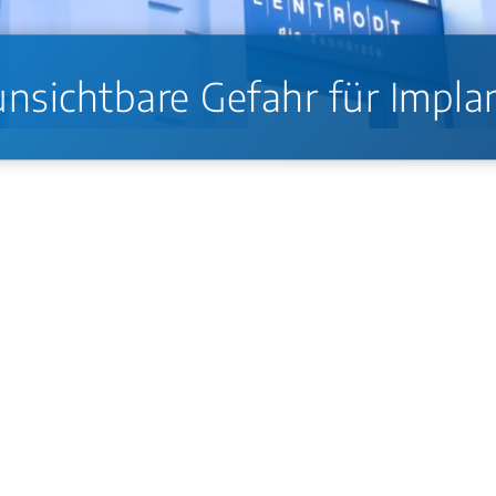
unsichtbare Gefahr für Impla
ankung um Zahnimplantate, die über 20 % der Implantate
, Titanpartikel könnten zusätzlich eine Rolle spielen. R