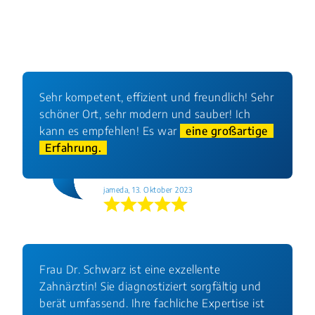
Sehr kompetent, effizient und freundlich! Sehr
schöner Ort, sehr modern und sauber! Ich
kann es empfehlen! Es war
eine großartige
Erfahrung.
jameda, 13. Oktober 2023
Frau Dr. Schwarz ist eine exzellente
Zahnärztin! Sie diagnostiziert sorgfältig und
berät umfassend. Ihre fachliche Expertise ist