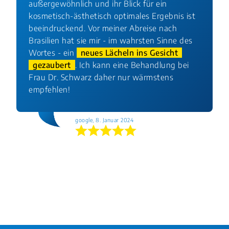
außergewöhnlich und ihr Blick für ein
kosmetisch-ästhetisch optimales Ergebnis ist
beeindruckend. Vor meiner Abreise nach
Brasilien hat sie mir - im wahrsten Sinne des
Wortes - ein
neues Lächeln ins Gesicht
gezaubert
. Ich kann eine Behandlung bei
Frau Dr. Schwarz daher nur wärmstens
empfehlen!
google, 8. Januar 2024