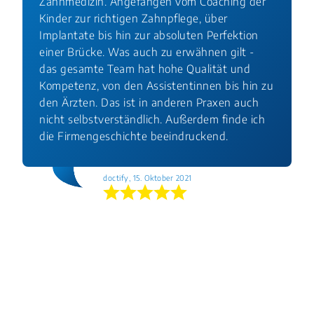
Zahnmedizin. Angefangen vom Coaching der
Kinder zur richtigen Zahnpflege, über
Implantate bis hin zur absoluten Perfektion
einer Brücke. Was auch zu erwähnen gilt -
das gesamte Team hat hohe Qualität und
Kompetenz, von den Assistentinnen bis hin zu
den Ärzten. Das ist in anderen Praxen auch
nicht selbstverständlich. Außerdem finde ich
die Firmengeschichte beeindruckend.
doctify, 15. Oktober 2021