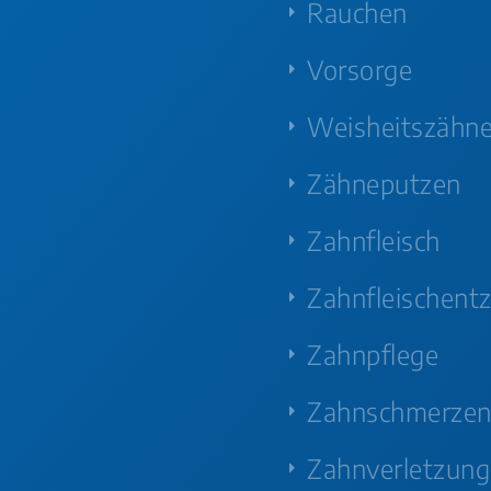
Rauchen
Vorsorge
Weisheitszähn
Zähneputzen
Zahnfleisch
Zahnfleischent
Zahnpflege
Zahnschmerze
Zahnverletzung