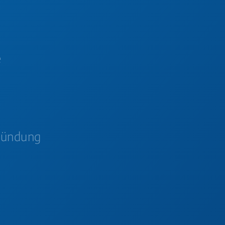
e
zündung
n