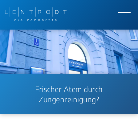
Zum Hauptinhalt springen
Zur Navigation springen
Menü
Frischer Atem durch
Zungenreinigung?