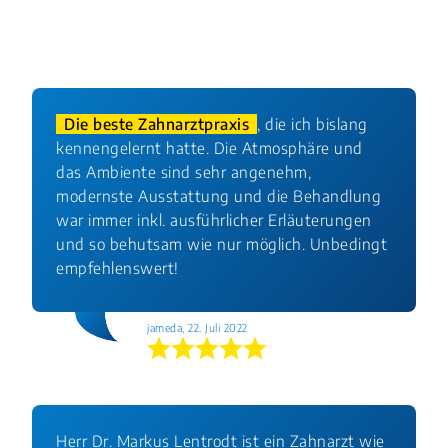
Die beste Zahnarztpraxis
, die ich bislang
kennengelernt hatte. Die Atmosphäre und
das Ambiente sind sehr angenehm,
modernste Ausstattung und die Behandlung
war immer inkl. ausführlicher Erläuterungen
und so behutsam wie nur möglich. Unbedingt
empfehlenswert!
jameda, 22. Juli 2022
Herr Dr. Markus Lentrodt ist ein Zahnarzt wie