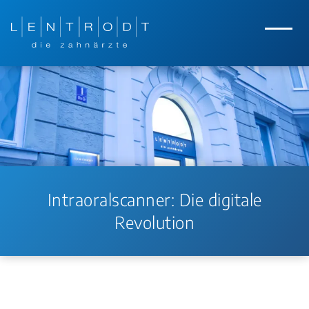
Zum Hauptinhalt springen
Zur Navigation springen
Menü
Intraoralscanner: Die digitale
Revolution