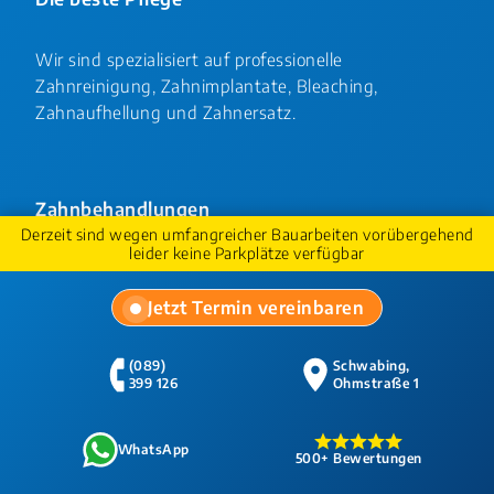
Wir sind spezialisiert auf professionelle
Zahnreinigung, Zahnimplantate, Bleaching,
Zahnaufhellung und Zahnersatz.
Zahnbehandlungen
Derzeit sind wegen umfangreicher Bauarbeiten vorübergehend
leider keine Parkplätze verfügbar
Bleaching
Jetzt Termin vereinbaren
Füllungen
Implantate
Telefon:
Adresse:
(089)
Schwabing,
399 126
Ohmstraße 1
Inlays
Karies
WhatsApp
Bewertungen anzeig
500+ Bewertungen