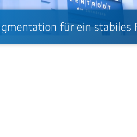
gmentation für ein stabiles
nach Zahnverlust zu wenig Kieferknochen für ein Impl
dstandard. Xenogene und synthetische Knochenersatzmat