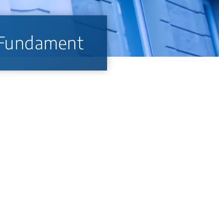
 Fundament
antat vorhanden ist.
erialien bieten gute