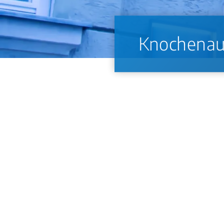
Knochenau
Knochenaugmentation ist notwendig, wenn 
Autologer Knochen gilt weiterhin als Gol