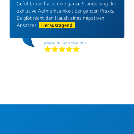
Gefühl, man hätte eine ganze Stunde lang die
exklusive Aufmerksamkeit der ganzen Praxis.
Es gibt nicht den Hauch eines negativen
Ansatzes.
Herausragend
.
jameda, 20. September 2017