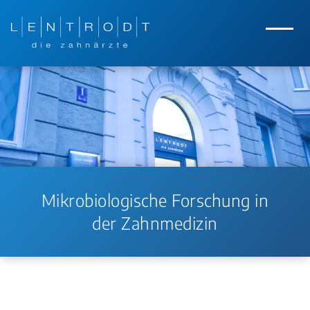
Zum Hauptinhalt springen
Zur Navigation springen
Menü
Mikrobiologische Forschung in
der Zahnmedizin