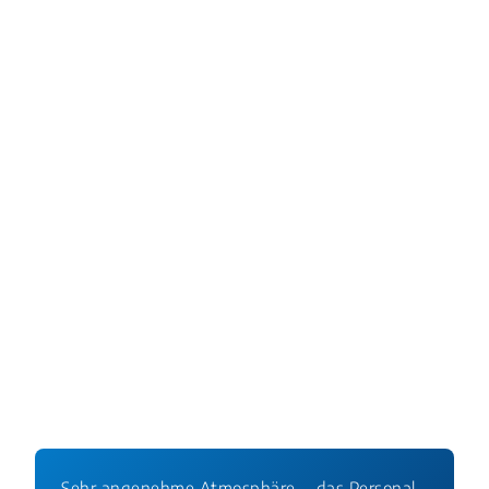
ZWP online (2025).
Mikrobiologische Diagnostik in
der Parodontologie
.
DZW (2025).
Forscher entdecken neues Bakterium
im Wurzelkanal
.
Quintessenz Verlags-GmbH (2024).
Grundlage für
robustere dentale Biomaterialien
.
Sehr angenehme Atmosphäre. - das Personal