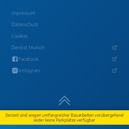
Impressum
Datenschutz
Cookies
Dentist Munich
Facebook
Instagram
Nach oben
Derzeit sind wegen umfangreicher Bauarbeiten vorübergehend
leider keine Parkplätze verfügbar