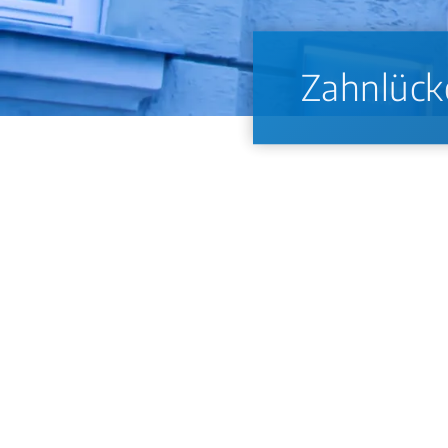
Zahnlücke
Eine unbehandelte Zahnlücke führt zu Ki
Nachbarzähne. Kaustörungen, Sprachverän