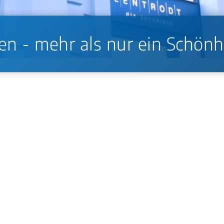
n - mehr als nur ein Schönh
eferknochenschwund, Zähneverschiebung und übermäßig
derungen und psychische Belastung sind weitere Konse