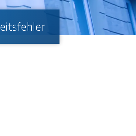
eitsfehler
er Belastung der
quenzen. Frühzeitiger