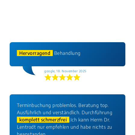
Hervorragend
Behandlung
google, 18. November 2025
Terminbuchung problemlos. Beratung top.
Ausführlich und verständlich. Durchführung
komplett schmerzfrei
.Ich kann Herrn Dr.
Lentrodt nur empfehlen und habe nichts zu
beanstanden.